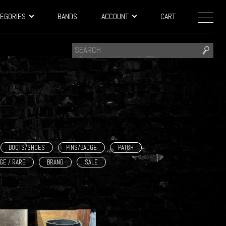
EGORIES
BANDS
ACCOUNT
CART
BOOTS/SHOES
PINS/BADGE
PATCH
AGE / RARE
BRAND
SALE