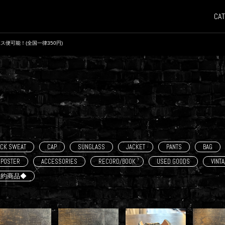
CAT
ス便可能！(全国一律350円)
CK SWEAT
CAP
SUNGLASS
JACKET
PANTS
BAG
POSTER
ACCESSORIES
RECORD/BOOK
USED GOODS
VINT
予約商品◆