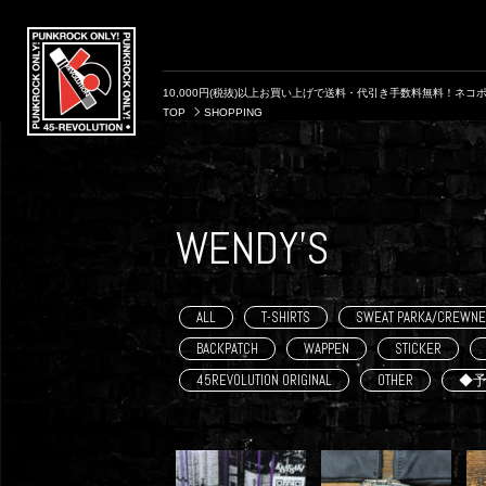
10,000円(税抜)以上お買い上げで送料・代引き手数料無料！ネコポ
TOP
SHOPPING
WENDY'S
ALL
T-SHIRTS
SWEAT PARKA/CREWNE
BACKPATCH
WAPPEN
STICKER
45REVOLUTION ORIGINAL
OTHER
◆