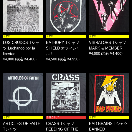
NEW
NEW
NEW
LOS CRUDOS Tシャ
BATHORY Tシャツ
VIBRATORS Tシャツ
ツ Luchando por la
SHIELD オフィシャ
MARK & MEMBER
libertad
ル！
¥4,000
(税込 ¥4,400)
¥4,000
(税込 ¥4,400)
¥4,500
(税込 ¥4,950)
NEW
SOLD OUT
NEW
ARTICLES OF FAITH
CRASS Tシャツ
BAD BRAINS Tシャツ
Tシャツ
FEEDING OF THE
BANNED