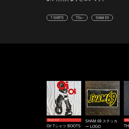
T-SHIRTS
70s~
SHAM 69
SOLD OUT
SO
SHAM 69 ステッカ
Oi! Tシャツ BOOTS
TH
ー LOGO