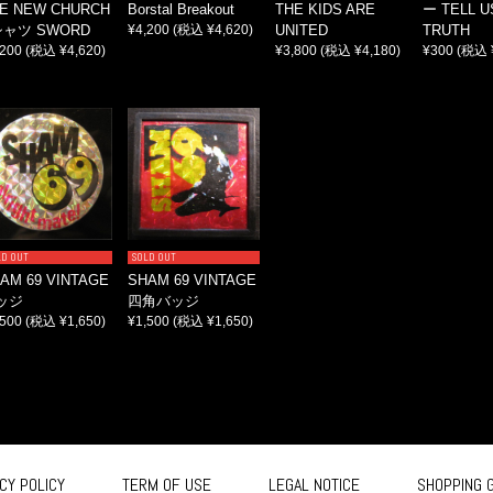
E NEW CHURCH
Borstal Breakout
THE KIDS ARE
ー TELL U
シャツ SWORD
¥4,200
(税込 ¥4,620)
UNITED
TRUTH
,200
(税込 ¥4,620)
¥3,800
(税込 ¥4,180)
¥300
(税込 
LD OUT
SOLD OUT
AM 69 VINTAGE
SHAM 69 VINTAGE
ッジ
四角バッジ
,500
(税込 ¥1,650)
¥1,500
(税込 ¥1,650)
CY POLICY
TERM OF USE
LEGAL NOTICE
SHOPPING 