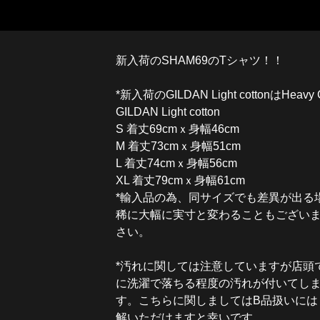
新入荷のSHAM69のTシャツ！！
*新入荷のGILDAN Light cottonはHea
GILDAN Light cotton
S 着丈69cmｘ身幅46cm
M 着丈73cmｘ身幅51cm
L 着丈74cmｘ身幅56cm
XL 着丈79cmｘ身幅61cm
*輸入品の為、同サイズでも差異が出る
稀に大幅に実寸と変わることもござい
さい。
*汚れに関しては注意していますが店頭
に洗濯で落ちる程度の汚れが付いてし
す。こちらに関しましてはB品扱いには
解いただけますと幸いです。