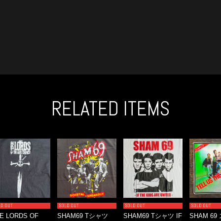
RELATED ITEMS
LD OUT
SOLD OUT
SOLD OUT
SOLD OUT
E LORDS OF
SHAM69 Tシャツ
SHAM69 Tシャツ IF
SHAM 6