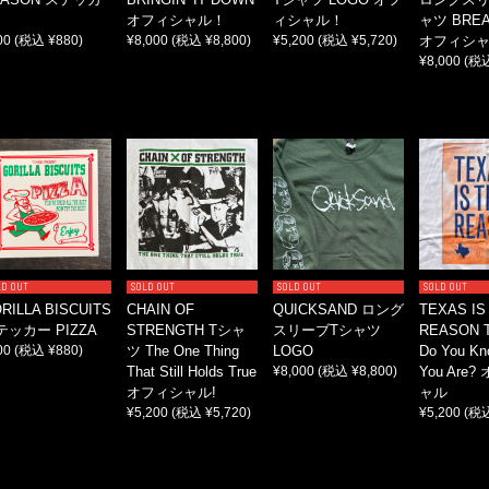
オフィシャル！
ィシャル！
ャツ BRE
00
(税込 ¥880)
¥8,000
(税込 ¥8,800)
¥5,200
(税込 ¥5,720)
オフィシ
¥8,000
(税込
LD OUT
SOLD OUT
SOLD OUT
SOLD OUT
RILLA BISCUITS
CHAIN OF
QUICKSAND ロング
TEXAS IS
テッカー PIZZA
STRENGTH Tシャ
スリーブTシャツ
REASON
00
(税込 ¥880)
ツ The One Thing
LOGO
Do You K
That Still Holds True
¥8,000
(税込 ¥8,800)
You Are
オフィシャル!
ャル
¥5,200
(税込 ¥5,720)
¥5,200
(税込