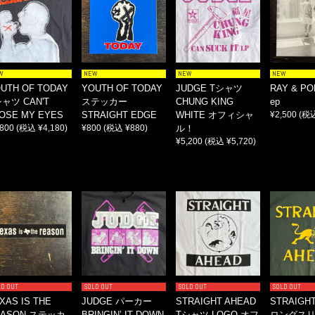
W
NEW
NEW
NEW
UTH OF TODAY
YOUTH OF TODAY
JUDGE Tシャツ
RAY & PO
ャツ CAN'T
ステッカー
CHUNG KING
ep
OSE MY EYES
STRAIGHT EDGE
WHITE オフィシャ
¥2,500
(税込
,800
(税込 ¥4,180)
¥800
(税込 ¥880)
ル！
¥5,200
(税込 ¥5,720)
LD OUT
SOLD OUT
SOLD OUT
SOLD OUT
XAS IS THE
JUDGE パーカー
STRAIGHT AHEAD
STRAIGH
EASON ステッカ
BRINGIN’ IT DOWN
Tシャツ LOGO オフ
ロングスリ