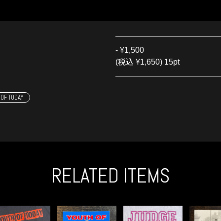
-
¥1,500
(税込 ¥1,650) 15pt
 OF TODAY
RELATED ITEMS