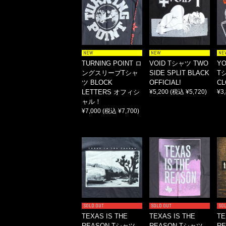
NEW
NEW
NE
TURNING POINT ロ
VOID Tシャツ TWO
YO
ングスリーブTシャ
SIDE SPLIT BLACK
Tシ
ツ BLOCK
OFFICIAL!
CL
LETTERS オフィシ
¥5,200
(税込 ¥5,720)
¥3
ャル！
¥7,000
(税込 ¥7,700)
SOLD OUT
SOLD OUT
SO
TEXAS IS THE
TEXAS IS THE
TE
REASON Tシャツ
REASON Tシャツ
R