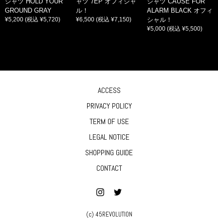
シャツ HOLD YOUR
ャツ 7EP オフィシャ
シャツ CAUSE FOR
GROUND GRAY
ル！
ALARM BLACK オフィ
¥5,200
(税込 ¥5,720)
¥6,500
(税込 ¥7,150)
シャル！
¥5,000
(税込 ¥5,500)
ACCESS
PRIVACY POLICY
TERM OF USE
LEGAL NOTICE
SHOPPING GUIDE
CONTACT
(c) 45REVOLUTION