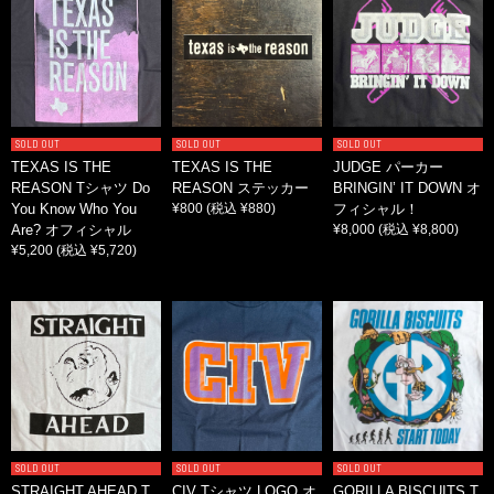
SOLD OUT
SOLD OUT
SOLD OUT
TEXAS IS THE
TEXAS IS THE
JUDGE パーカー
REASON Tシャツ Do
REASON ステッカー
BRINGIN’ IT DOWN オ
You Know Who You
¥800
(税込 ¥880)
フィシャル！
Are? オフィシャル
¥8,000
(税込 ¥8,800)
¥5,200
(税込 ¥5,720)
SOLD OUT
SOLD OUT
SOLD OUT
STRAIGHT AHEAD T
CIV Tシャツ LOGO オ
GORILLA BISCUITS T