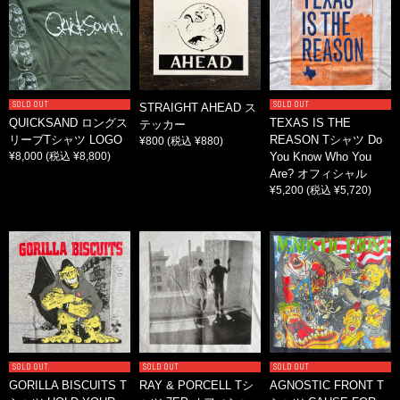
SOLD OUT
SOLD OUT
STRAIGHT AHEAD ス
QUICKSAND ロングス
TEXAS IS THE
テッカー
リーブTシャツ LOGO
REASON Tシャツ Do
¥800
(税込 ¥880)
¥8,000
(税込 ¥8,800)
You Know Who You
Are? オフィシャル
¥5,200
(税込 ¥5,720)
SOLD OUT
SOLD OUT
SOLD OUT
GORILLA BISCUITS T
RAY & PORCELL Tシ
AGNOSTIC FRONT T