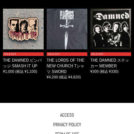
SOLD OUT
SOLD OUT
SOLD OUT
THE DAMNED ピンバ
THE LORDS OF THE
THE DAMNED ステッ
ッジ SMASH IT UP
NEW CHURCH Tシャ
カー MEMBER
¥1,000
(税込 ¥1,100)
ツ SWORD
¥300
(税込 ¥330)
¥4,200
(税込 ¥4,620)
ACCESS
PRIVACY POLICY