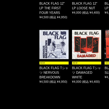
BLACK FLAG 12"
BLACK FLAG 12"
BL
LP THE FIRST
LP LOOSE NUT
LP
FOUR YEARS
¥4,000
(税込 ¥4,400)
¥4
¥4,500
(税込 ¥4,950)
NEW
NEW
NE
BLACK FLAG Tシャ
BLACK FLAG Tシャ
BL
ツ NERVOUS
ツ DAMAGED
SL
BREAKDOWN
WHITE
¥4
¥4,500
(税込 ¥4,950)
¥4,000
(税込 ¥4,400)