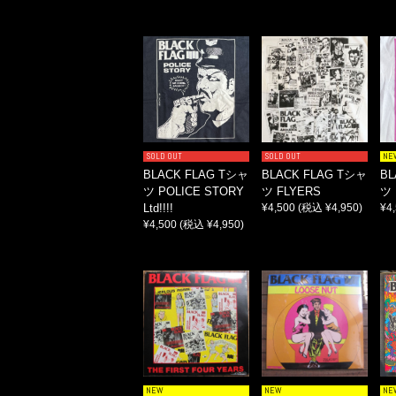
SOLD OUT
SOLD OUT
NE
BLACK FLAG Tシャ
BLACK FLAG Tシャ
BL
ツ POLICE STORY
ツ FLYERS
ツ 
Ltd!!!!
¥4,500
(税込 ¥4,950)
¥4
¥4,500
(税込 ¥4,950)
NEW
NEW
NE