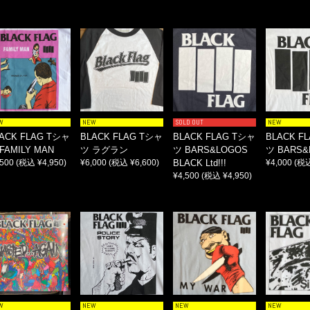
W
NEW
SOLD OUT
NEW
ACK FLAG Tシャ
BLACK FLAG Tシャ
BLACK FLAG Tシャ
BLACK F
FAMILY MAN
ツ ラグラン
ツ BARS&LOGOS
ツ BARS&
,500
(税込 ¥4,950)
¥6,000
(税込 ¥6,600)
BLACK Ltd!!!
¥4,000
(税込
¥4,500
(税込 ¥4,950)
W
NEW
NEW
NEW