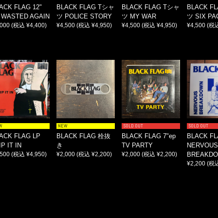
ACK FLAG 12"
BLACK FLAG Tシャ
BLACK FLAG Tシャ
BLACK F
 WASTED AGAIN
ツ POLICE STORY
ツ MY WAR
ツ SIX PA
,000
(税込 ¥4,400)
¥4,500
(税込 ¥4,950)
¥4,500
(税込 ¥4,950)
¥4,500
(税込
W
NEW
SOLD OUT
SOLD OUT
ACK FLAG LP
BLACK FLAG 栓抜
BLACK FLAG 7"ep
BLACK FL
IP IT IN
き
TV PARTY
NERVOUS
,500
(税込 ¥4,950)
¥2,000
(税込 ¥2,200)
¥2,000
(税込 ¥2,200)
BREAKD
¥2,200
(税込