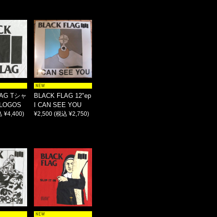
NEW
LAG Tシャ
BLACK FLAG 12"ep
LOGOS
I CAN SEE YOU
 ¥4,400)
¥2,500
(税込 ¥2,750)
NEW