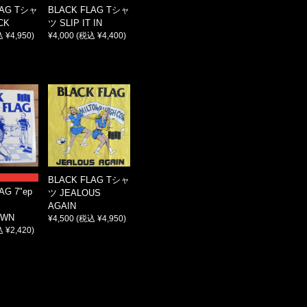
LAG Tシャ
BLACK FLAG Tシャ
CK
ツ SLIP IT IN
 ¥4,950)
¥4,000
(税込 ¥4,400)
BLACK FLAG Tシャ
AG 7"ep
ツ JEALOUS
AGAIN
OWN
¥4,500
(税込 ¥4,950)
 ¥2,420)