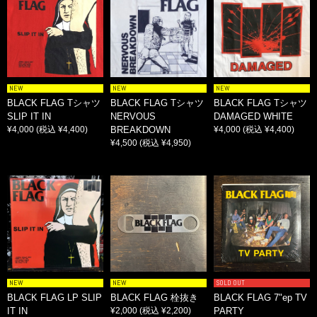
NEW
NEW
NEW
BLACK FLAG Tシャツ
BLACK FLAG Tシャツ
BLACK FLAG Tシャツ
SLIP IT IN
NERVOUS
DAMAGED WHITE
¥4,000
(税込 ¥4,400)
BREAKDOWN
¥4,000
(税込 ¥4,400)
¥4,500
(税込 ¥4,950)
NEW
NEW
SOLD OUT
BLACK FLAG LP SLIP
BLACK FLAG 栓抜き
BLACK FLAG 7"ep TV
IT IN
¥2,000
(税込 ¥2,200)
PARTY