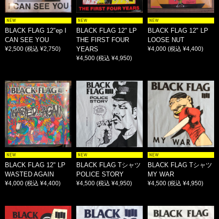
NEW
NEW
NEW
BLACK FLAG 12"ep I
BLACK FLAG 12" LP
BLACK FLAG 12" LP
CAN SEE YOU
THE FIRST FOUR
LOOSE NUT
¥2,500
(税込 ¥2,750)
YEARS
¥4,000
(税込 ¥4,400)
¥4,500
(税込 ¥4,950)
NEW
NEW
NEW
BLACK FLAG 12" LP
BLACK FLAG Tシャツ
BLACK FLAG Tシャツ
WASTED AGAIN
POLICE STORY
MY WAR
¥4,000
(税込 ¥4,400)
¥4,500
(税込 ¥4,950)
¥4,500
(税込 ¥4,950)