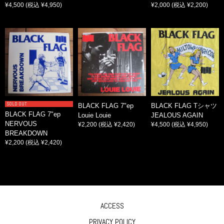
¥4,500
(税込 ¥4,950)
¥2,000
(税込 ¥2,200)
SOLD OUT
BLACK FLAG 7"ep
BLACK FLAG Tシャツ
BLACK FLAG 7"ep
Louie Louie
JEALOUS AGAIN
NERVOUS
¥2,200
(税込 ¥2,420)
¥4,500
(税込 ¥4,950)
BREAKDOWN
¥2,200
(税込 ¥2,420)
ACCESS
PRIVACY POLICY