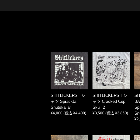
SHITLICKERS Tシ
SHITLICKERS Tシ
SH
ャツ Sprackta
ャツ Cracked Cop
BA
Snutskallar
Skull 2
Sp
¥4,000
(税込 ¥4,400)
¥3,500
(税込 ¥3,850)
Snu
¥2