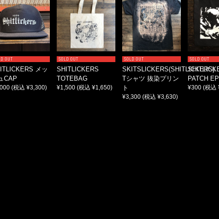
LD OUT
SOLD OUT
SOLD OUT
SOLD OUT
ITLICKERS メッ
SHITLICKERS
SKITSLICKERS(SHITLICKERS)
SHITLICK
ュCAP
TOTEBAG
Tシャツ 抜染プリン
PATCH EP
,000
(税込 ¥3,300)
¥1,500
(税込 ¥1,650)
ト
¥300
(税込 
¥3,300
(税込 ¥3,630)