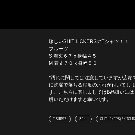
珍しいSHIT LICKERSのTシャツ！！
フルーツ
S 着丈６７ｘ身幅４５
M 着丈７０ｘ身幅５０
*汚れに関しては注意していますが店頭
に洗濯で落ちる程度の汚れが付いてし
す。こちらに関しましてはB品扱いには
解いただけますと幸いです。
T-SHIRTS
80s~
SHITLICKERS(SKITSLI