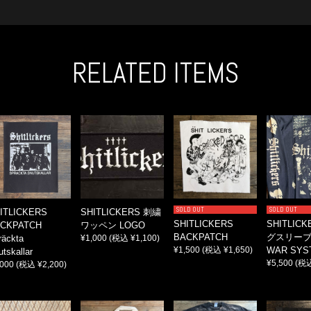
RELATED ITEMS
SOLD OUT
SOLD OUT
ITLICKERS
SHITLICKERS 刺繍
SHITLICKERS
SHITLIC
CKPATCH
ワッペン LOGO
BACKPATCH
グスリーブ
räckta
¥1,000
(税込 ¥1,100)
¥1,500
(税込 ¥1,650)
WAR SYS
tskallar
¥5,500
(税込
,000
(税込 ¥2,200)