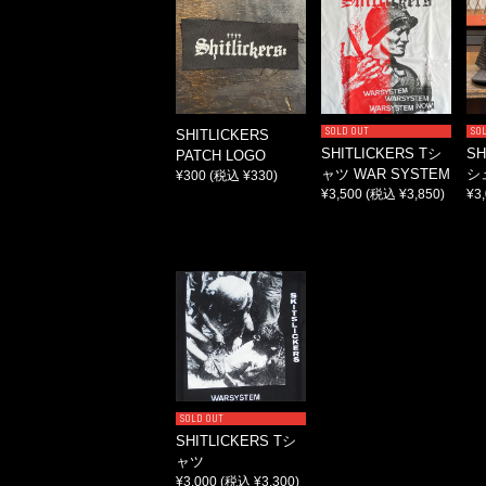
SOLD OUT
SO
SHITLICKERS
SHITLICKERS Tシ
SH
PATCH LOGO
ャツ WAR SYSTEM
シ
¥300
(税込 ¥330)
¥3,500
(税込 ¥3,850)
¥3
SOLD OUT
SHITLICKERS Tシ
ャツ
¥3,000
(税込 ¥3,300)