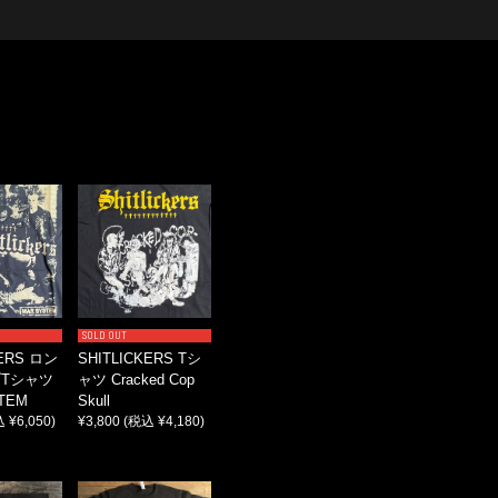
SOLD OUT
KERS ロン
SHITLICKERS Tシ
Tシャツ
ャツ Cracked Cop
TEM
Skull
 ¥6,050)
¥3,800
(税込 ¥4,180)