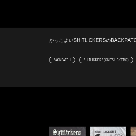
かっこよいSHITLICKERSのBACKPATC
BACKPATCH
SHITLICKERS(SKITSLICKERS)