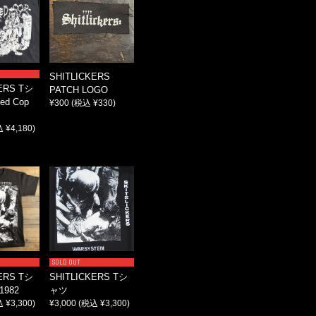
SHITLICKERS
ERS Tシ
PATCH LOGO
ed Cop
¥300
(税込 ¥330)
 ¥4,180)
SOLD OUT
ERS Tシ
SHITLICKERS Tシ
1982
ャツ
 ¥3,300)
¥3,000
(税込 ¥3,300)