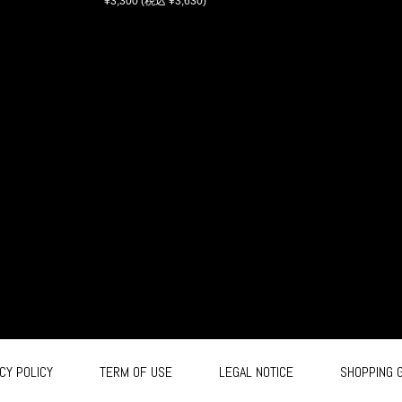
¥3,300
(税込 ¥3,630)
CY POLICY
TERM OF USE
LEGAL NOTICE
SHOPPING 