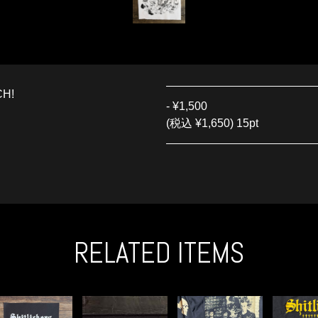
H!
-
¥1,500
(税込 ¥1,650) 15pt
RELATED ITEMS