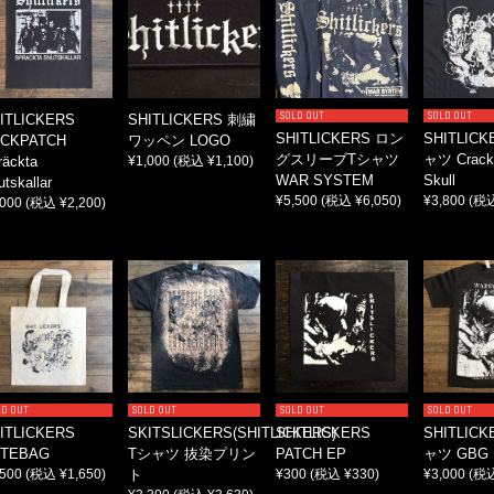
SOLD OUT
SOLD OUT
ITLICKERS
SHITLICKERS 刺繍
SHITLICKERS ロン
SHITLICK
CKPATCH
ワッペン LOGO
グスリーブTシャツ
ャツ Crack
räckta
¥1,000
(税込 ¥1,100)
WAR SYSTEM
Skull
tskallar
¥5,500
(税込 ¥6,050)
¥3,800
(税込
,000
(税込 ¥2,200)
LD OUT
SOLD OUT
SOLD OUT
SOLD OUT
ITLICKERS
SKITSLICKERS(SHITLICKERS)
SHITLICKERS
SHITLICK
TEBAG
Tシャツ 抜染プリン
PATCH EP
ャツ GBG 
,500
(税込 ¥1,650)
ト
¥300
(税込 ¥330)
¥3,000
(税込