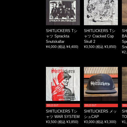
SHITLICKERS Tシ
SHITLICKERS Tシ
SH
ャツ Sprackta
ャツ Cracked Cop
BA
Snutskallar
Skull 2
Sp
¥4,000
(税込 ¥4,400)
¥3,500
(税込 ¥3,850)
Snu
¥2
SOLD OUT
SOLD OUT
SO
SHITLICKERS Tシ
SHITLICKERS メッ
SH
ャツ WAR SYSTEM
シュCAP
TO
¥3,500
(税込 ¥3,850)
¥3,000
(税込 ¥3,300)
¥1