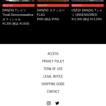
SOLD OUT
SOLD OUT
SOLD OUT
DANZIG Tシャツ
DANZIG ステッカー
USED! DANZIG Tシャ
Thrall-Demonsweatlive
FLAG
ツ UNSENSORED
オフィシャル
¥500
(税込 ¥550)
¥12,000
(税込 ¥13,200)
¥3,300
(税込 ¥3,630)
ACCESS
PRIVACY POLICY
TERM OF USE
LEGAL NOTICE
SHOPPING GUIDE
CONTACT