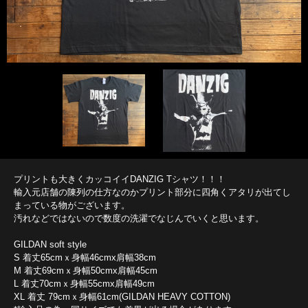
プリントも大きくカッコイイDANZIG Tシャツ！！！
輸入元店舗の陳列の仕方なのかプリント部分に四角くアタリが出てし
まっている物がございます。
汚れなどではないので数度の洗濯でなじんでいくと思います。
GILDAN soft style
S 着丈65cmｘ身幅46cmx肩幅38cm
M 着丈69cmｘ身幅50cmx肩幅45cm
L 着丈70cmｘ身幅55cmx肩幅49cm
XL 着丈 79cmｘ身幅61cm(GILDAN HEAVY COTTON)