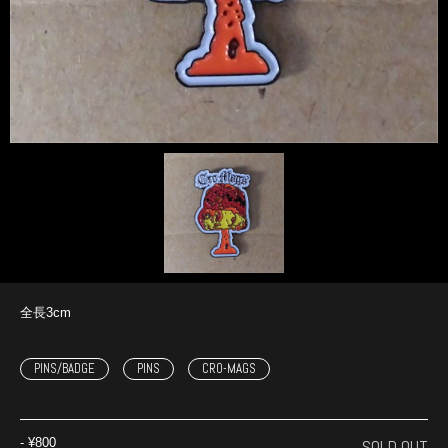
全長3cm
PINS/BADGE
PINS
CRO-MAGS
‐
¥800
SOLD OUT