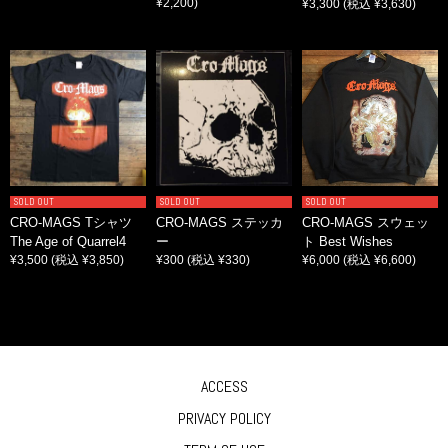
¥2,200)
¥3,300
(税込 ¥3,630)
SOLD OUT
SOLD OUT
SOLD OUT
CRO-MAGS Tシャツ
CRO-MAGS ステッカ
CRO-MAGS スウェッ
The Age of Quarrel4
ー
ト Best Wishes
¥3,500
(税込 ¥3,850)
¥300
(税込 ¥330)
¥6,000
(税込 ¥6,600)
ACCESS
PRIVACY POLICY