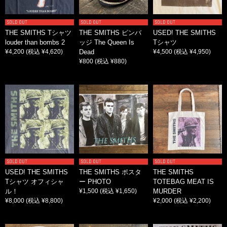
SOLD OUT
SOLD OUT
SOLD OUT
THE SMITHS Tシャツ
THE SMITHS ピンバ
USED! THE SMITHS
louder than bombs 2
ッジ The Queen Is
Tシャツ
¥4,200
(税込 ¥4,620)
Dead
¥4,500
(税込 ¥4,950)
¥800
(税込 ¥880)
SOLD OUT
SOLD OUT
SOLD OUT
USED! THE SMITHS
THE SMITHS ポスタ
THE SMITHS
Tシャツ オフィシャ
ー PHOTO
TOTEBAG MEAT IS
ル！
¥1,500
(税込 ¥1,650)
MURDER
¥8,000
(税込 ¥8,800)
¥2,000
(税込 ¥2,200)