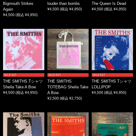
Bigmouth Strikes
louder than bombs
The Queen Is Dead
Again
¥4,500
(税込 ¥4,950)
¥4,500
(税込 ¥4,950)
¥4,500
(税込 ¥4,950)
SOLD OUT
SOLD OUT
SOLD OUT
THE SMITHS Tシャツ
THE SMITHS
THE SMITHS Tシャツ
Sheila Take A Bow
TOTEBAG Sheila Take
LOLLIPOP
¥4,500
(税込 ¥4,950)
A Bow
¥4,500
(税込 ¥4,950)
¥2,500
(税込 ¥2,750)