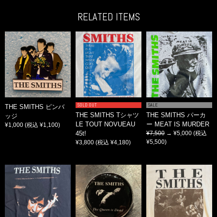
RELATED ITEMS
SOLD OUT
SALE
THE SMITHS ピンバ
THE SMITHS Tシャツ
THE SMITHS パーカ
ッジ
LE TOUT NOVUEAU
ー MEAT IS MURDER
¥1,000
(税込 ¥1,100)
45t!
¥7,500
→ ¥5,000
(税込
¥5,500)
¥3,800
(税込 ¥4,180)