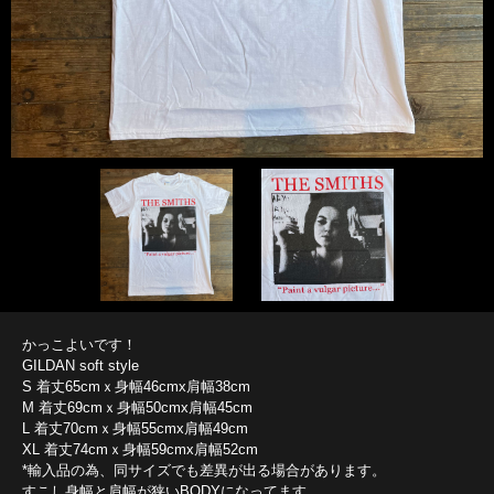
かっこよいです！
GILDAN soft style
S 着丈65cmｘ身幅46cmx肩幅38cm
M 着丈69cmｘ身幅50cmx肩幅45cm
L 着丈70cmｘ身幅55cmx肩幅49cm
XL 着丈74cmｘ身幅59cmx肩幅52cm
*輸入品の為、同サイズでも差異が出る場合があります。
すこし身幅と肩幅が狭いBODYになってます。