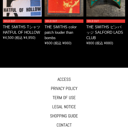
SOLD OUT
SOLD OUT
SOLD OUT
THE SMITHS Tシャツ
THE SMITHS color
THE SMITHS ピンバ
HATFUL OF HOLLOW
patch louder than
ッジ SALFORD LADS
¥4,500
(税込 ¥4,950)
bombs
CLUB
¥600
(税込 ¥660)
¥800
(税込 ¥880)
ACCESS
PRIVACY POLICY
TERM OF USE
LEGAL NOTICE
SHOPPING GUIDE
CONTACT