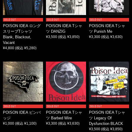
SOLD OUT
SOLD OUT
SOLD OUT
POISON IDEA ロング
POISON IDEA Tシャ
POISON IDEA Tシャ
スリーブTシャツ
ツ DANZIG
ツ Punish Me
Blank, Blackout,
¥3,500
(税込 ¥3,850)
¥3,300
(税込 ¥3,630)
Vacant
¥4,800
(税込 ¥5,280)
SOLD OUT
SOLD OUT
SOLD OUT
POISON IDEA ピンバ
POISON IDEA Tシャ
POISON IDEA Tシャ
ッジ
ツ Barbed Wire
ツ Legacy Of
¥1,000
(税込 ¥1,100)
¥3,300
(税込 ¥3,630)
Dysfunction BLACK
¥3,500
(税込 ¥3,850)