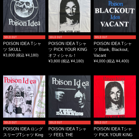
SOLD OUT
SOLD OUT
SOLD OUT
POISON IDEA Tシャ
POISON IDEA Tシャ
POISON IDEA Tシャ
ツ SKULL
ツ PICK YOUR KING
ツ Blank, Blackout,
¥3,800
(税込 ¥4,180)
オフィシャル！
Vacant
¥3,800
(税込 ¥4,180)
¥4,000
(税込 ¥4,400)
SOLD OUT
SOLD OUT
SOLD OUT
POISON IDEA ロング
POISON IDEA Tシャ
POISON IDEA Tシャ
スリーブTシャツ King
ツ FEEL THE
ツ PICK YOUR KING