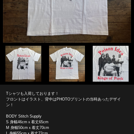
Tシャツも入荷しております！
フロントはイラスト、背中はPHOTOプリントの当時あったデザイ
ン！
BODY Stitch Supply
S 身幅46cmｘ着丈65cm
M 身幅50cmｘ着丈70cm
L 身幅55cmｘ着丈72cm