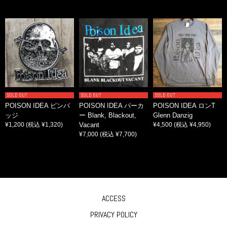
SOLD OUT
SOLD OUT
SOLD OUT
POISON IDEA ピンバ
POISON IDEA パーカ
POISON IDEA ロンT
ッジ
ー Blank, Blackout,
Glenn Danzig
¥1,200
(税込 ¥1,320)
Vacant
¥4,500
(税込 ¥4,950)
¥7,000
(税込 ¥7,700)
ACCESS
PRIVACY POLICY