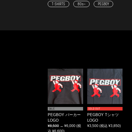
T-SHIRTS
80s~
PEGBOY
SALE
SOLD OUT
PEGBOY パーカー
PEGBOY Tシャツ
LOGO
LOGO
¥8,500
→ ¥6,000
(税
¥3,500
(税込 ¥3,850)
込 ¥6,600)