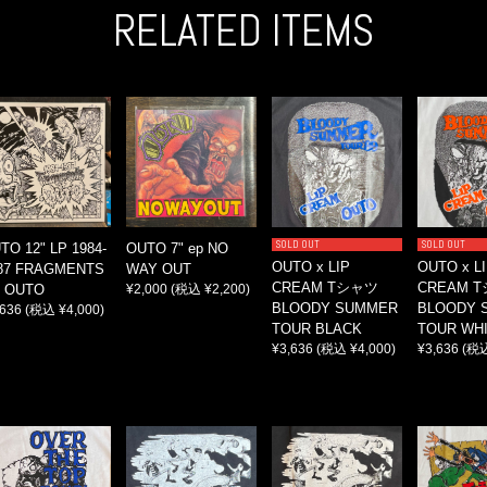
RELATED ITEMS
SOLD OUT
SOLD OUT
TO 12" LP 1984-
OUTO 7" ep NO
OUTO x LIP
OUTO x L
87 FRAGMENTS
WAY OUT
CREAM Tシャツ
CREAM 
 OUTO
¥2,000
(税込 ¥2,200)
BLOODY SUMMER
BLOODY 
,636
(税込 ¥4,000)
TOUR BLACK
TOUR WH
¥3,636
(税込 ¥4,000)
¥3,636
(税込