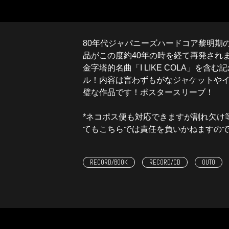
80年代ジャパニーズハードコア黎明期の
品がこの度約40年の時を経て再発され
金字塔的名曲「I LIKE COLA」を含
ル！内容は言わずもがなジャケットや
璧な作品です！ポスタースリーブ！
*ネコポス便も対応できますが割れ欠け
てもこちらでは責任を負いかねますの
RECORD/BOOK
RECORD/CD
OUTO