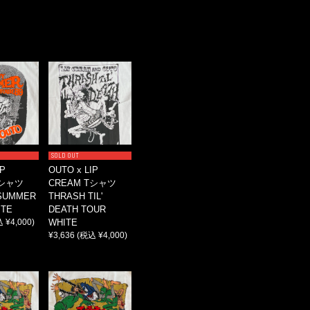
SOLD OUT
IP
OUTO x LIP
Tシャツ
CREAM Tシャツ
SUMMER
THRASH TIL'
ITE
DEATH TOUR
 ¥4,000)
WHITE
¥3,636
(税込 ¥4,000)