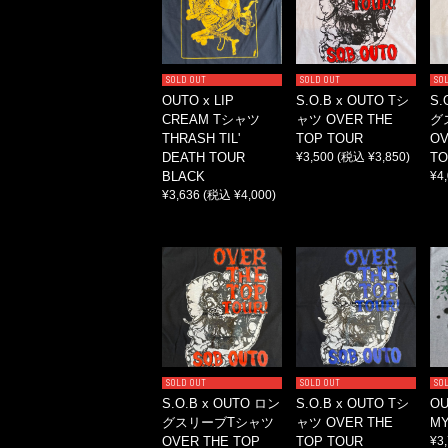
SOLD OUT
SOLD OUT
SO
OUTO x LIP
S.O.B x OUTO Tシ
S.
CREAM Tシャツ
ャツ OVER THE
グ
THRASH TIL'
TOP TOUR
OV
DEATH TOUR
¥3,500
(税込 ¥3,850)
TO
BLACK
¥4
¥3,636
(税込 ¥4,000)
SOLD OUT
SOLD OUT
SO
S.O.B x OUTO ロン
S.O.B x OUTO Tシ
OU
グスリーブTシャツ
ャツ OVER THE
MY
OVER THE TOP
TOP TOUR
¥3