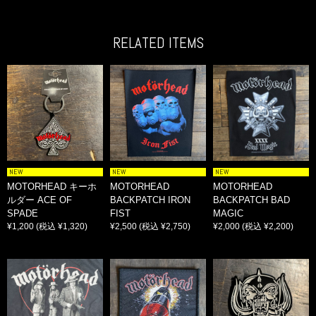
RELATED ITEMS
NEW
NEW
NEW
MOTORHEAD キーホ
MOTORHEAD
MOTORHEAD
ルダー ACE OF
BACKPATCH IRON
BACKPATCH BAD
SPADE
FIST
MAGIC
¥1,200
(税込 ¥1,320)
¥2,500
(税込 ¥2,750)
¥2,000
(税込 ¥2,200)