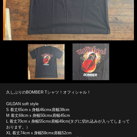
久しぶりのBOMBER Tシャツ！オフィシャル！
GILDAN soft style
S 着丈65cmｘ身幅46cmx肩幅38cm
M 着丈69cmｘ身幅50cmx肩幅45cm
L 着丈70cmｘ身幅55cmx肩幅49cm(タグに切れ込みが入ってしまって
おります。）
XL 着丈74cmｘ身幅59cmx肩幅52cm