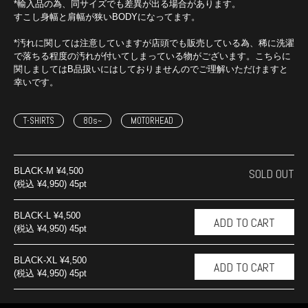
*輸入品の為、同サイズでも差異が出る場合があります。
すこし身幅と肩幅が狭いBODYになってます。
*汚れに関しては注意していますが店頭でも販売している為、稀に洗濯
で落ちる程度の汚れが付いてしまっている物がございます。こちらに
関しましてはB品扱いにはしておりませんのでご理解いただけますと
幸いです。
T-SHIRTS
80s~
MOTORHEAD
BLACK-M
¥4,500
SOLD OUT
(税込 ¥4,950) 45pt
BLACK-L
¥4,500
(税込 ¥4,950) 45pt
BLACK-XL
¥4,500
(税込 ¥4,950) 45pt