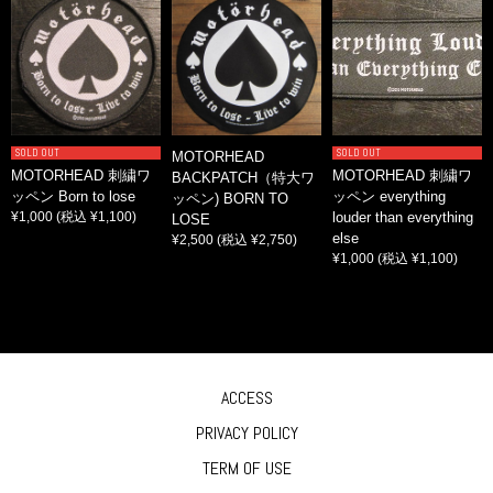
SOLD OUT
SOLD OUT
MOTORHEAD
MOTORHEAD 刺繍ワ
MOTORHEAD 刺繍ワ
BACKPATCH（特大ワ
ッペン Born to lose
ッペン everything
ッペン) BORN TO
¥1,000
(税込 ¥1,100)
louder than everything
LOSE
else
¥2,500
(税込 ¥2,750)
¥1,000
(税込 ¥1,100)
ACCESS
PRIVACY POLICY
TERM OF USE