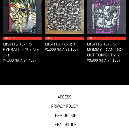
SOLD OUT
SOLD OUT
SOLD OUT
MISFITS Tシャツ
MISFITS バンダナ
MISFITS Tシャツ
EYEBALL オフィシャ
¥1,000
(税込 ¥1,100)
MOMMY、CAN I GO
ル！
OUT TONIGHT？ 2
¥4,000
(税込 ¥4,400)
¥3,800
(税込 ¥4,180)
ACCESS
PRIVACY POLICY
TERM OF USE
LEGAL NOTICE