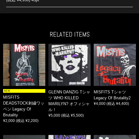
RELATED ITEMS
NEW
GLENN DANZIG Tシャ
MISFITS Tシャツ
MISFITS
ツ WHO KILLED
Legacy Of Brutality2
DEADSTOCK刺繍ワッ
MARILYN? オフィシャ
¥4,000
(税込 ¥4,400)
ペン Legacy Of
ル！
Brutality
¥5,000
(税込 ¥5,500)
¥2,000
(税込 ¥2,200)