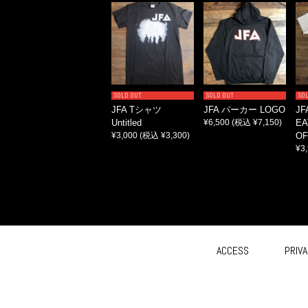
SOLD OUT
SOLD OUT
SO
JFA Tシャツ
JFA パーカー LOGO
JF
Untitled
¥6,500
(税込 ¥7,150)
EA
¥3,000
(税込 ¥3,300)
OF
¥3
ACCESS
PRIVA