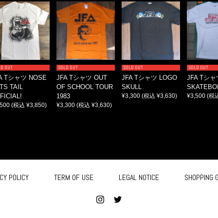
LD OUT
SOLD OUT
SOLD OUT
SOLD OUT
A Tシャツ NOSE
JFA Tシャツ OUT
JFA Tシャツ LOGO
JFA Tシャ
TS TAIL
OF SCHOOL TOUR
SKULL
SKATEBO
FICIAL!
1983
¥3,300
(税込 ¥3,630)
¥3,500
(税込
,500
(税込 ¥3,850)
¥3,300
(税込 ¥3,630)
CY POLICY
TERM OF USE
LEGAL NOTICE
SHOPPING 