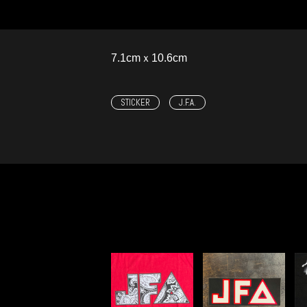
7.1cmｘ10.6cm
STICKER
J.F.A.