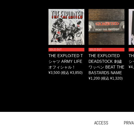
SOLD OUT
SOLD OUT
SO
THE EXPLOiTED T
THE EXPLOITED
TH
シャツ ARMY LIFE
DEADSTOCK 刺繍
シ
オフィシャル！
ワッペン BEAT THE
¥4
¥3,500
(税込 ¥3,850)
BASTARDS NAME
¥1,200
(税込 ¥1,320)
ACCESS
PRIVA