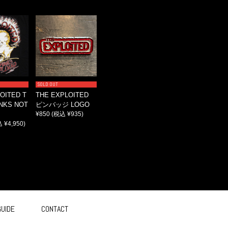
SOLD OUT
OITED T
THE EXPLOITED
NKS NOT
ピンバッジ LOGO
¥850
(税込 ¥935)
 ¥4,950)
GUIDE
CONTACT