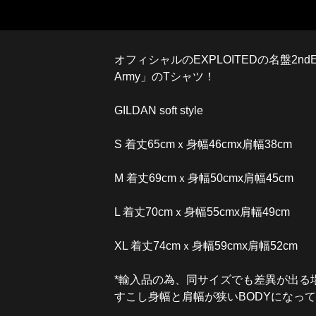
オフィシャルのEXPLOITEDの名盤2ndEP「E
Army」のTシャツ！
GILDAN soft style
S 着丈65cmｘ身幅46cmx肩幅38cm
M 着丈69cmｘ身幅50cmx肩幅45cm
L 着丈70cmｘ身幅55cmx肩幅49cm
XL 着丈74cmｘ身幅59cmx肩幅52cm
*輸入品の為、同サイズでも差異が出る
すこし身幅と肩幅が狭いBODYになっ