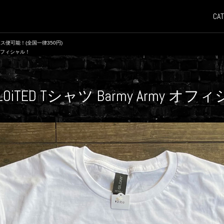
CAT
ス便可能！(全国一律350円)
y オフィシャル！
XPLOiTED Tシャツ Barmy Army オ