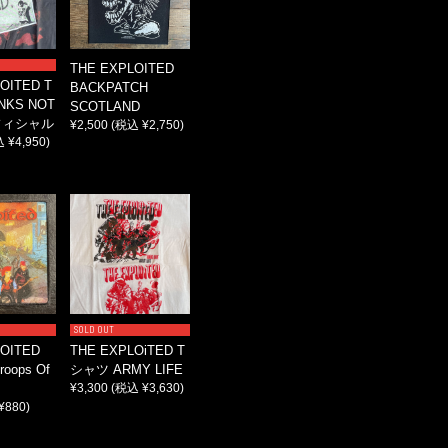
THE EXPLOITED
OITED T
BACKPATCH
NKS NOT
SCOTLAND
オフィシャル
¥2,500
(税込 ¥2,750)
 ¥4,950)
SOLD OUT
OITED
THE EXPLOiTED T
oops Of
シャツ ARMY LIFE
¥3,300
(税込 ¥3,630)
¥880)