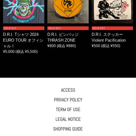
SOLD OUT
SOLD OUT
SOLD OUT
D.R.I. Tシャツ 2024
D.R.I. ピンバッジ
D.R.I. ステッカー
EURO TOUR オフィシ
THRASH ZONE
Violent Pacification
ャル！
¥800
(税込 ¥880)
¥500
(税込 ¥550)
¥5,000
(税込 ¥5,500)
ACCESS
PRIVACY POLICY
TERM OF USE
LEGAL NOTICE
SHOPPING GUIDE