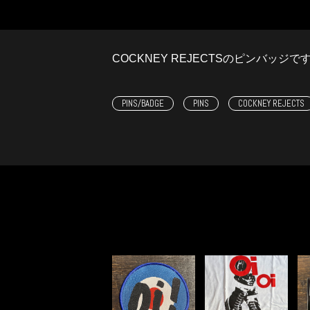
COCKNEY REJECTSのピンバッジで
PINS/BADGE
PINS
COCKNEY REJECTS