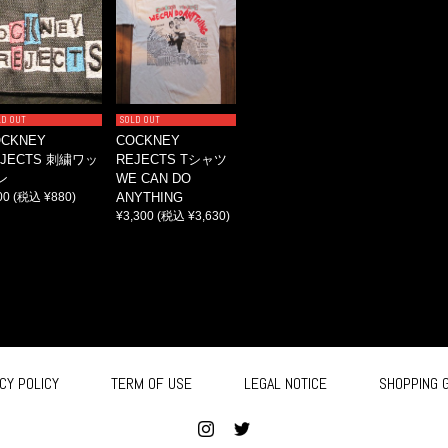
LD OUT
SOLD OUT
OCKNEY
COCKNEY
EJECTS 刺繍ワッ
REJECTS Tシャツ
ン
WE CAN DO
00
(税込 ¥880)
ANYTHING
¥3,300
(税込 ¥3,630)
CY POLICY
TERM OF USE
LEGAL NOTICE
SHOPPING 