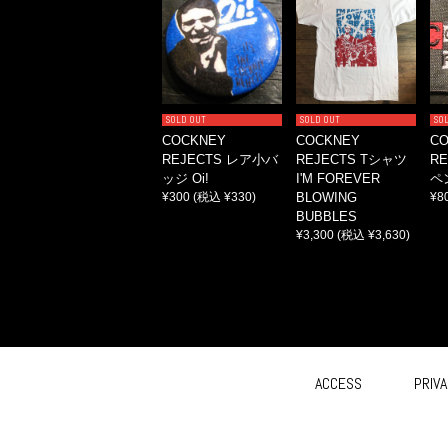
SOLD OUT
SOLD OUT
SO
COCKNEY
COCKNEY
C
REJECTS レア小バ
REJECTS Tシャツ
R
ッジ Oi!
I'M FOREVER
ペ
¥300
(税込 ¥330)
BLOWING
¥8
BUBBLES
¥3,300
(税込 ¥3,630)
ACCESS
PRIVA