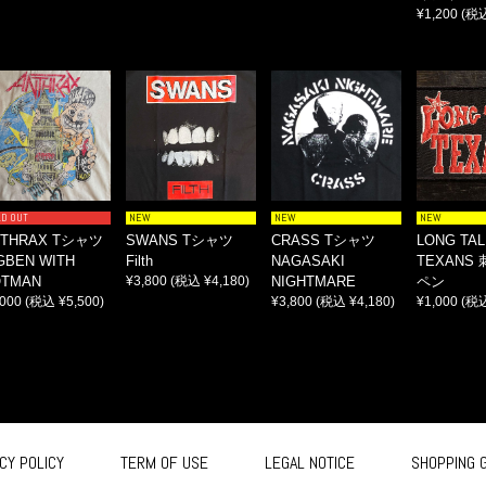
¥1,200
(税込
LD OUT
NEW
NEW
NEW
NTHRAX Tシャツ
SWANS Tシャツ
CRASS Tシャツ
LONG TAL
GBEN WITH
Filth
NAGASAKI
TEXANS
OTMAN
¥3,800
(税込 ¥4,180)
NIGHTMARE
ペン
,000
(税込 ¥5,500)
¥3,800
(税込 ¥4,180)
¥1,000
(税込
CY POLICY
TERM OF USE
LEGAL NOTICE
SHOPPING 