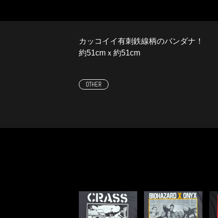
カッコイイ有刺鉄線柄のバンダナ！
約51cmｘ約51cm
OTHER