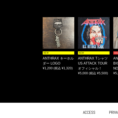
NEW
NEW
SO
ANTHRAX キーホル
ANTHRAX Tシャツ
A
ダー LOGO
US ATTACK TOUR
BI
¥1,200
(税込 ¥1,320)
オフィシャル！
N
¥5,000
(税込 ¥5,500)
¥5
ACCESS
PRIVA