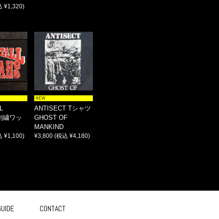
 ¥1,320)
NEW
L
ANTISECT Tシャツ
 刺繍ワッ
GHOST OF
MANKIND
 ¥1,100)
¥3,800
(税込 ¥4,180)
GUIDE
CONTACT