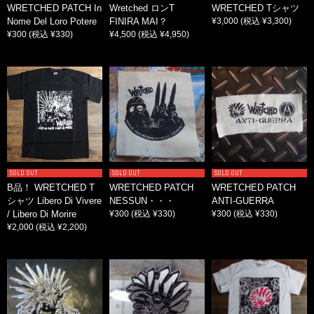
WRETCHED PATCH In
Wretched ロンT
WRETCHED Tシャツ
Nome Del Loro Potere
FINIRA MAI？
¥3,000
(税込 ¥3,300)
¥300
(税込 ¥330)
¥4,500
(税込 ¥4,950)
SOLD OUT
SOLD OUT
SOLD OUT
B品！ WRETCHED T
WRETCHED PATCH
WRETCHED PATCH
シャツ Libero Di Vivere
NESSUN・・・
ANTI-GUERRA
/ Libero Di Morire
¥300
(税込 ¥330)
¥300
(税込 ¥330)
¥2,000
(税込 ¥2,200)