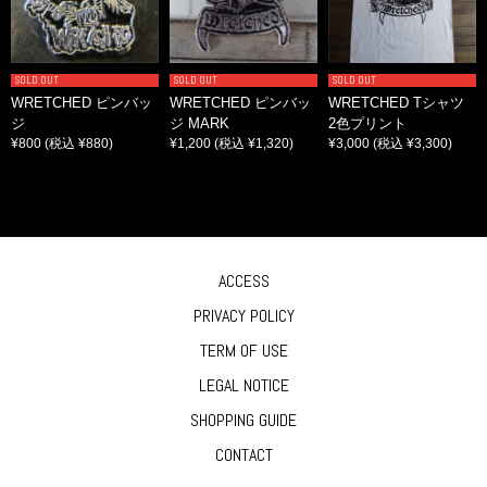
SOLD OUT
SOLD OUT
SOLD OUT
WRETCHED ピンバッ
WRETCHED ピンバッ
WRETCHED Tシャツ
ジ
ジ MARK
2色プリント
¥800
(税込 ¥880)
¥1,200
(税込 ¥1,320)
¥3,000
(税込 ¥3,300)
ACCESS
PRIVACY POLICY
TERM OF USE
LEGAL NOTICE
SHOPPING GUIDE
CONTACT