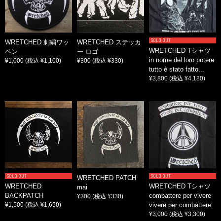
SOLD OUT
WRETCHED 刺繍ワッ
WRETCHED ステッカ
WRETCHED Tシャツ
ペン
ー ロゴ
in nome del loro potere
¥1,000
(税込 ¥1,100)
¥300
(税込 ¥330)
tutto è stato fatto...
¥3,800
(税込 ¥4,180)
SOLD OUT
SOLD OUT
WRETCHED PATCH
WRETCHED
WRETCHED Tシャツ
mai
BACKPATCH
combattere per vivere
¥300
(税込 ¥330)
¥1,500
(税込 ¥1,650)
vivere per combattere
¥3,000
(税込 ¥3,300)