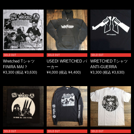
SOLD OUT
SOLD OUT
SOLD OUT
Wretched Tシャツ
USED! WRETCHED パ
WRETCHED Tシャツ
FINIRA MAI？
ーカー
ANTI-GUERRA
¥3,300
(税込 ¥3,630)
¥4,000
(税込 ¥4,400)
¥3,300
(税込 ¥3,630)
SOLD OUT
SOLD OUT
SOLD OUT