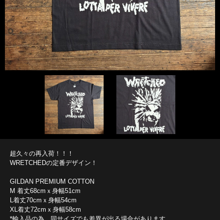
超久々の再入荷！！！
WRETCHEDの定番デザイン！
GILDAN PREMIUM COTTON
M 着丈68cmｘ身幅51cm
L着丈70cmｘ身幅54cm
XL着丈72cmｘ身幅58cm
*輸入品の為、同サイズでも差異が出る場合があります。