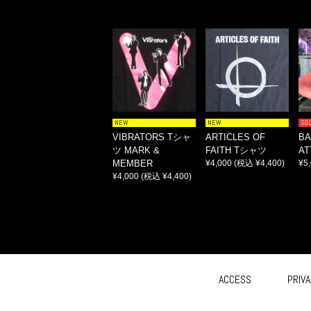
NEW
NEW
SO
VIBRATORS Tシャ
ARTICLES OF
BA
ツ MARK &
FAITH Tシャツ
AT
MEMBER
¥4,000
(税込 ¥4,400)
¥5
¥4,000
(税込 ¥4,400)
ACCESS
PRIVA