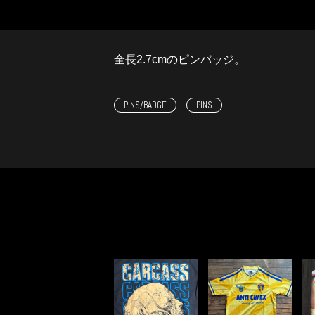
全長2.7cmのピンバッジ。
PINS/BADGE
PINS