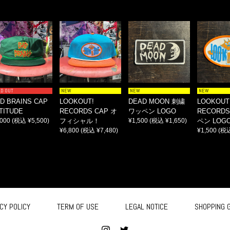
LD OUT
NEW
NEW
NEW
D BRAINS CAP
LOOKOUT!
DEAD MOON 刺繍
LOOKOUT
TITUDE
RECORDS CAP オ
ワッペン LOGO
RECORD
,000
(税込 ¥5,500)
フィシャル！
¥1,500
(税込 ¥1,650)
ペン LOG
¥6,800
(税込 ¥7,480)
¥1,500
(税込
CY POLICY
TERM OF USE
LEGAL NOTICE
SHOPPING 