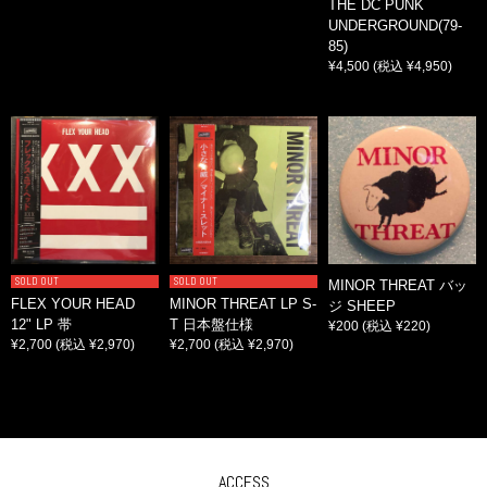
THE DC PUNK
UNDERGROUND(79-
85)
¥4,500
(税込 ¥4,950)
SOLD OUT
SOLD OUT
MINOR THREAT バッ
FLEX YOUR HEAD
MINOR THREAT LP S-
ジ SHEEP
12" LP 帯
T 日本盤仕様
¥200
(税込 ¥220)
¥2,700
(税込 ¥2,970)
¥2,700
(税込 ¥2,970)
ACCESS