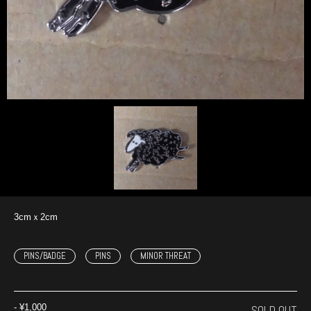
3cmｘ2cm
PINS/BADGE
PINS
MINOR THREAT
‐
¥1,000
SOLD OUT