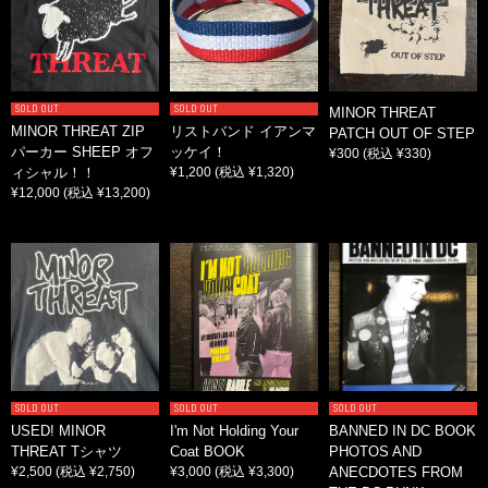
SOLD OUT
SOLD OUT
MINOR THREAT
MINOR THREAT ZIP
リストバンド イアンマ
PATCH OUT OF STEP
パーカー SHEEP オフ
ッケイ！
¥300
(税込 ¥330)
ィシャル！！
¥1,200
(税込 ¥1,320)
¥12,000
(税込 ¥13,200)
SOLD OUT
SOLD OUT
SOLD OUT
USED! MINOR
I'm Not Holding Your
BANNED IN DC BOOK
THREAT Tシャツ
Coat BOOK
PHOTOS AND
¥2,500
(税込 ¥2,750)
¥3,000
(税込 ¥3,300)
ANECDOTES FROM