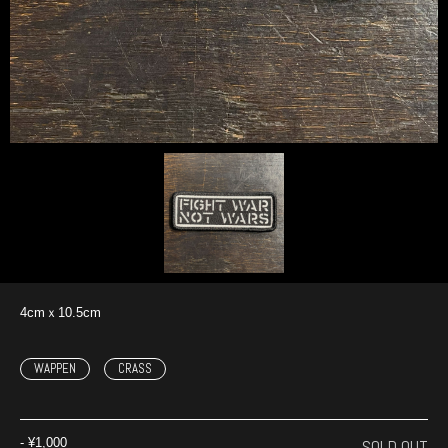
4cmｘ10.5cm
WAPPEN
CRASS
-
¥1,000
SOLD OUT