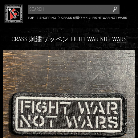
TOP
SHOPPING
CRASS 刺繍ワッペン FIGHT WAR NOT WARS
CRASS 刺繍ワッペン FIGHT WAR NOT WARS