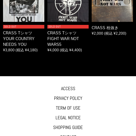
SOLD OUT
SOLD OUT
CRASS 栓抜き
CRASS Tシャツ
CRASS Tシャツ
¥2,000
(税込 ¥2,200)
YOUR COUNTRY
FIGHT WAR NOT
NEEDS YOU
WARS5
¥3,800
(税込 ¥4,180)
¥4,000
(税込 ¥4,400)
ACCESS
PRIVACY POLICY
TERM OF USE
LEGAL NOTICE
SHOPPING GUIDE