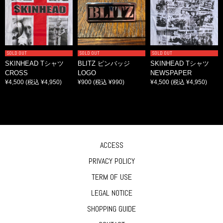
SOLD OUT
SOLD OUT
SOLD OUT
SKINHEAD Tシャツ
BLITZ ピンバッジ
SKINHEAD Tシャツ
CROSS
LOGO
NEWSPAPER
¥4,500
(税込 ¥4,950)
¥900
(税込 ¥990)
¥4,500
(税込 ¥4,950)
ACCESS
PRIVACY POLICY
TERM OF USE
LEGAL NOTICE
SHOPPING GUIDE