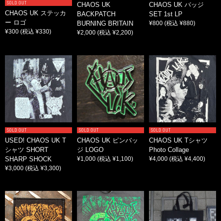
SOLD OUT
CHAOS UK
CHAOS UK バッジ
CHAOS UK ステッカ
BACKPATCH
SET 1st LP
ー ロゴ
BURNING BRITAIN
¥800
(税込 ¥880)
¥300
(税込 ¥330)
¥2,000
(税込 ¥2,200)
SOLD OUT
SOLD OUT
SOLD OUT
USED! CHAOS UK T
CHAOS UK ピンバッ
CHAOS UK Tシャツ
シャツ SHORT
ジ LOGO
Photo Collage
SHARP SHOCK
¥1,000
(税込 ¥1,100)
¥4,000
(税込 ¥4,400)
¥3,000
(税込 ¥3,300)