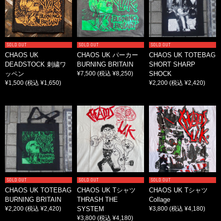
SOLD OUT
SOLD OUT
SOLD OUT
CHAOS UK
CHAOS UK パーカー
CHAOS UK TOTEBAG
DEADSTOCK 刺繍ワ
BURNING BRITAIN
SHORT SHARP
ッペン
¥7,500
(税込 ¥8,250)
SHOCK
¥1,500
(税込 ¥1,650)
¥2,200
(税込 ¥2,420)
SOLD OUT
SOLD OUT
SOLD OUT
CHAOS UK TOTEBAG
CHAOS UK Tシャツ
CHAOS UK Tシャツ
BURNING BRITAIN
THRASH THE
Collage
¥2,200
(税込 ¥2,420)
SYSTEM
¥3,800
(税込 ¥4,180)
¥3,800
(税込 ¥4,180)