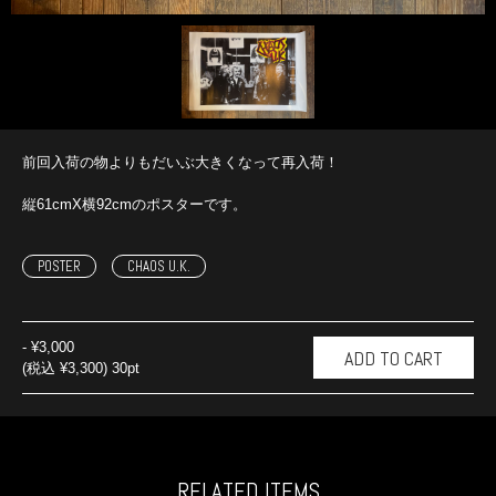
前回入荷の物よりもだいぶ大きくなって再入荷！
縦61cmX横92cmのポスターです。
POSTER
CHAOS U.K.
-
¥3,000
(税込 ¥3,300) 30pt
RELATED ITEMS