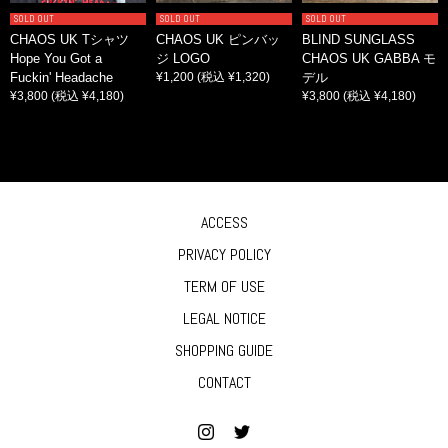
SOLD OUT
SOLD OUT
SOLD OUT
CHAOS UK Tシャツ
CHAOS UK ピンバッ
BLIND SUNGLASS
Hope You Got a
ジ LOGO
CHAOS UK GABBA モ
Fuckin' Headache
¥1,200
(税込 ¥1,320)
デル
¥3,800
(税込 ¥4,180)
¥3,800
(税込 ¥4,180)
ACCESS
PRIVACY POLICY
TERM OF USE
LEGAL NOTICE
SHOPPING GUIDE
CONTACT